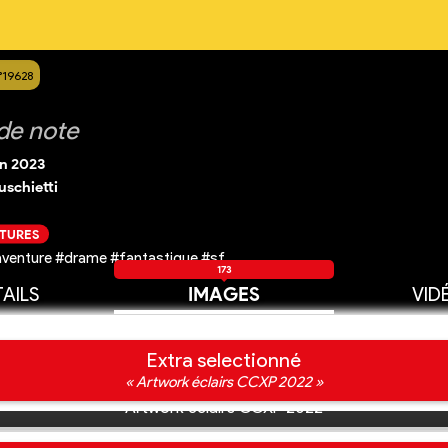
°19628
de note
in 2023
schietti
CTURES
aventure #drame #fantastique #sf
173
AILS
IMAGES
VID
Extra selectionné
« Artwork éclairs CCXP 2022 »
Artwork éclairs CCXP 2022