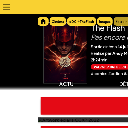
Cinéma
#DC #TheFlash
Images
Extra n
The Flash
Pas encore 
Sortie cinéma
14 ju
Réalisé par
Andy Mu
2h24min
WARNER BROS. PI
#comics #action #
ACTU
DÉT