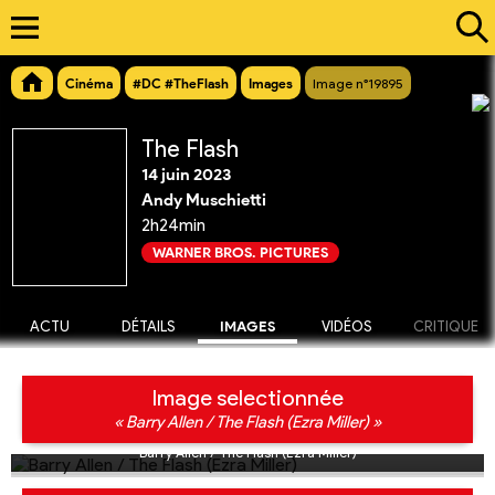
Cinéma
#DC #TheFlash
Images
Image n°19895
The Flash
14 juin 2023
Andy Muschietti
2h24min
WARNER BROS. PICTURES
ACTU
DÉTAILS
IMAGES
VIDÉOS
CRITIQUE
Image selectionnée
« Barry Allen / The Flash (Ezra Miller) »
Barry Allen / The Flash (Ezra Miller)