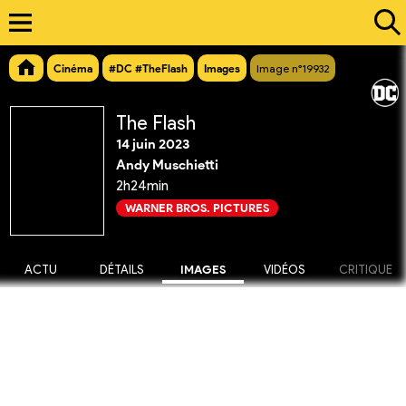
Cinéma
#DC #TheFlash
Images
Image n°19932
The Flash
14 juin 2023
Andy Muschietti
2h24min
WARNER BROS. PICTURES
ACTU
DÉTAILS
IMAGES
VIDÉOS
CRITIQUE