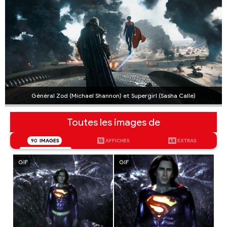
Général Zod (Michael Shannon) et Supergirl (Sasha Calle)
Toutes les images de
90
IMAGES
15
AFFICHES
68
EXTRAS