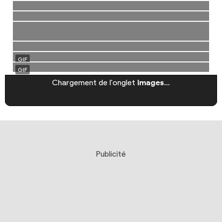
Chargement de l'onglet
images
…
Publicité