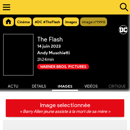
Cinéma
#DC #TheFlash
Images
Image n°19913
The Flash
14 juin 2023
Andy Muschietti
2h24min
WARNER BROS. PICTURES
ACTU
DÉTAILS
IMAGES
VIDÉOS
CRITIQUE
Image selectionnée
« Barry Allen jeune assiste à la mort de sa mère »