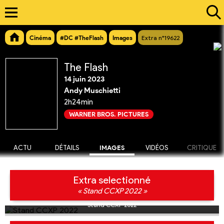
Cinéma
#DC #TheFlash
Images
Extra n°19622
The Flash
14 juin 2023
Andy Muschietti
2h24min
WARNER BROS. PICTURES
ACTU
DÉTAILS
IMAGES
VIDÉOS
CRITIQUE
Extra selectionné
« Stand CCXP 2022 »
Stand CCXP 2022