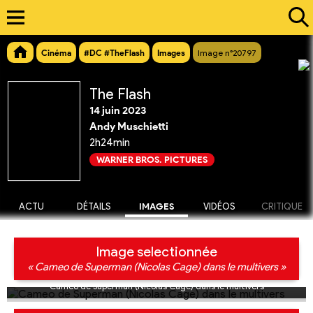
Cinéma
#DC #TheFlash
Images
Image n°20797
The Flash
14 juin 2023
Andy Muschietti
2h24min
WARNER BROS. PICTURES
ACTU
DÉTAILS
IMAGES
VIDÉOS
CRITIQUE
Image selectionnée
« Cameo de Superman (Nicolas Cage) dans le multivers »
Cameo de Superman (Nicolas Cage) dans le multivers