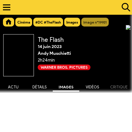
Cinéma
#DC #TheFlash
Images
Image n°19931
The Flash
14 juin 2023
Andy Muschietti
2h24min
WARNER BROS. PICTURES
ACTU
DÉTAILS
IMAGES
VIDÉOS
CRITIQUE