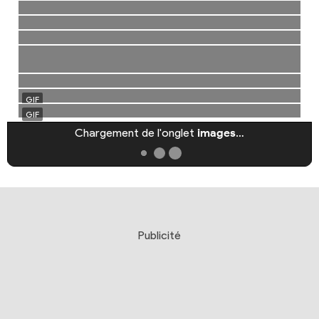
Chargement de l'onglet
images
…
Publicité