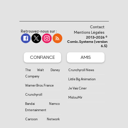
Contact
Retrouvez-nous sur :
Mentions Légales
2013-2026 ©
Comic.Systems (version
6.5)
CONFIANCE
AMIS
The Walt Disney
Crunchyroll News
Company
Little Big Animation
Warner Bros. France
Je Vais Ciner
Crunchyroll
MidouMir
Bandai Namco
Entertainment
Cartoon Network
France