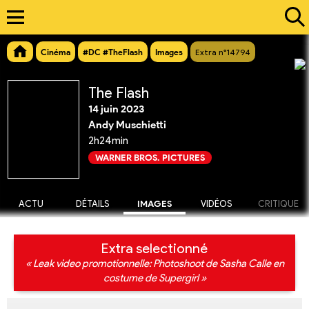
Cinéma
#DC #TheFlash
Images
Extra n°14794
The Flash
14 juin 2023
Andy Muschietti
2h24min
WARNER BROS. PICTURES
ACTU
DÉTAILS
IMAGES
VIDÉOS
CRITIQUE
Extra selectionné
« Leak video promotionnelle: Photoshoot de Sasha Calle en
costume de Supergirl »