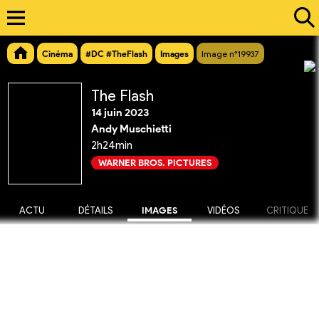
Cinéma
#DC #TheFlash
Images
Image n°19937
The Flash
14 juin 2023
Andy Muschietti
2h24min
WARNER BROS. PICTURES
ACTU
DÉTAILS
IMAGES
VIDÉOS
CRITIQUE