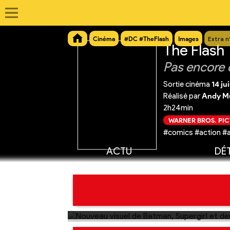
Cinéma
#DC #TheFlash
Images
Extra n
The Flash
Pas encore 
Sortie cinéma
14 ju
Réalisé par
Andy Mu
2h24min
WARNER BROS. PI
#comics #action #
ACTU
DÉT