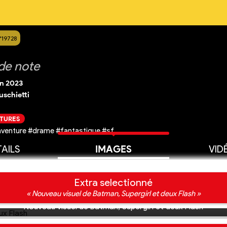
°19728
de note
in 2023
schietti
CTURES
aventure #drame #fantastique #sf
AILS
IMAGES
VID
Extra selectionné
« Nouveau visuel de Batman, Supergirl et deux Flash »
Nouveau visuel de Batman, Supergirl et deux Flash