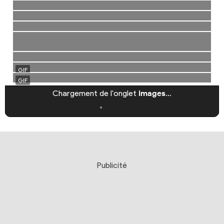
Chargement de l'onglet
images
…
Publicité