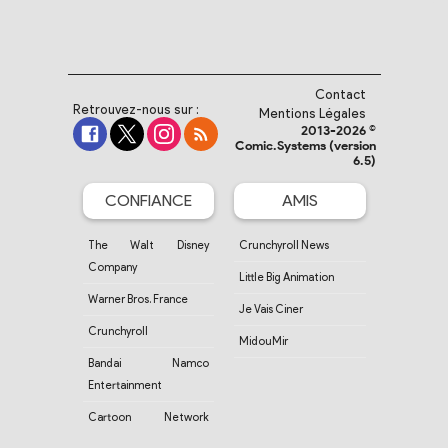
Contact
Retrouvez-nous sur :
Mentions Légales
2013-2026 ©
Comic.Systems (version
6.5)
CONFIANCE
AMIS
The Walt Disney
Crunchyroll News
Company
Little Big Animation
Warner Bros. France
Je Vais Ciner
Crunchyroll
MidouMir
Bandai Namco
Entertainment
Cartoon Network
France