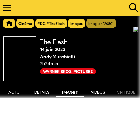
Cinéma
#DC #TheFlash
Images
Image n°20801
The Flash
14 juin 2023
Andy Muschietti
2h24min
WARNER BROS. PICTURES
ACTU
DÉTAILS
IMAGES
VIDÉOS
CRITIQUE