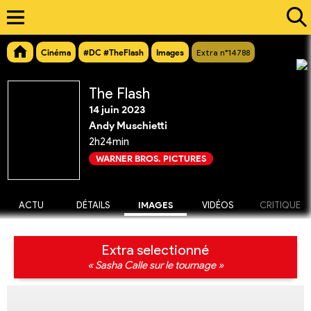
Cinéma
#DC #TheFlash
Images
Extra n°14788
The Flash
14 juin 2023
Andy Muschietti
2h24min
WARNER BROS. PICTURES
ACTU
DÉTAILS
IMAGES
VIDÉOS
CRITIQUE
Extra selectionné
« Sasha Calle sur le tournage »