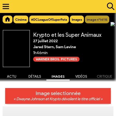
Cinéma
#DCLeagueOfSuperPets
Images
Image n°14115
Krypto et les Super Animaux
27 juillet 2022
Jared Stern, Sam Levine
1h46min
WARNER BROS. PICTURES
ACTU
DÉTAILS
IMAGES
VIDÉOS
CRITIQUE
Image selectionnée
« Dwayne Johnson et Krypto dévoilent le titre officiel »