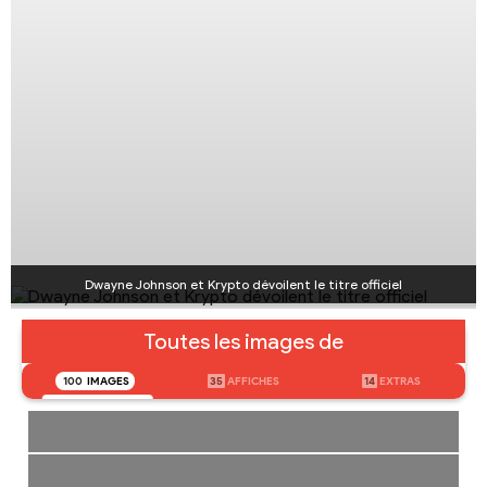
Dwayne Johnson et Krypto dévoilent le titre officiel
Toutes les images de
100
IMAGES
35
AFFICHES
14
EXTRAS