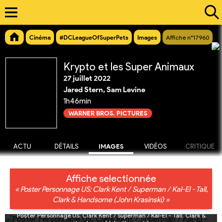
Cinéma
#DCLeagueOfSuperPets
Images
Affiche n°17960
Krypto et les Super Animaux
27 juillet 2022
Jared Stern, Sam Levine
1h46min
WARNER BROS. PICTURES
ACTU
DÉTAILS
IMAGES
VIDÉOS
CRITIQUE
Affiche selectionnée
« Poster Personnage US: Clark Kent / Superman / Kal-El - Tall,
Clark & Handsome (John Krasinski) »
Poster Personnage US: Clark Kent / Superman / Kal-El - Tall, Clark &