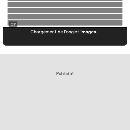
Chargement de l'onglet
images
…
Publicité