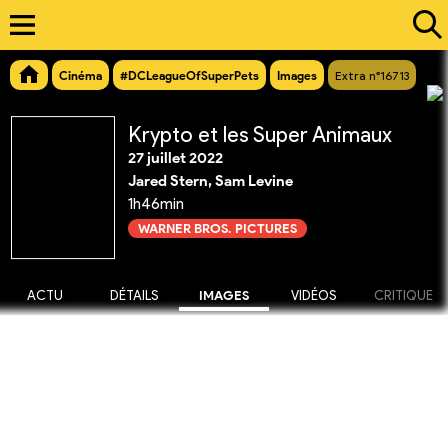
Cinéma
#DCLeagueOfSuperPets
Images
Extra n°16713
Krypto et les Super Animaux
27 juillet 2022
Jared Stern, Sam Levine
1h46min
WARNER BROS. PICTURES
ACTU
DÉTAILS
IMAGES
VIDÉOS
CRITIQUE