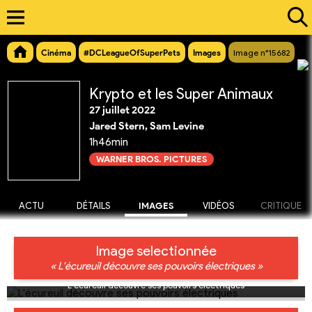
Cinéma
#DCLeagueOfSuperPets
Images
Image n°15682
Krypto et les Super Animaux
27 juillet 2022
Jared Stern, Sam Levine
1h46min
WARNER BROS. PICTURES
ACTU
DÉTAILS
IMAGES
VIDÉOS
CRITIQUE
Image selectionnée
« L'écureuil découvre ses pouvoirs électriques »
L'écureuil découvre ses pouvoirs électriques