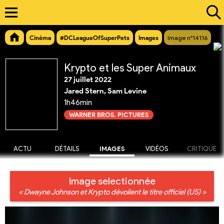
Cinéma
#DCLeagueOfSuperPets
Images
Image n°14116
Krypto et les Super Animaux
27 juillet 2022
Jared Stern, Sam Levine
1h46min
WARNER BROS. PICTURES
ACTU
DÉTAILS
IMAGES
VIDÉOS
CRITIQUE
Image selectionnée
« Dwayne Johnson et Krypto dévoilent le titre officiel (US) »