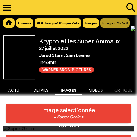
Cinéma
#DCLeagueOfSuperPets
Images
Image n°15678
Krypto et les Super Animaux
27 juillet 2022
Jared Stern, Sam Levine
1h46min
WARNER BROS. PICTURES
ACTU
DÉTAILS
IMAGES
VIDÉOS
CRITIQUE
Image selectionnée
« Super Groin »
Super Groin