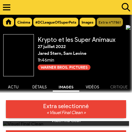
Cinéma
#DCLeagueOfSuperPets
Images
Extra n°17861
Krypto et les Super Animaux
27 juillet 2022
Jared Stern, Sam Levine
1h46min
WARNER BROS. PICTURES
ACTU
DÉTAILS
IMAGES
VIDÉOS
CRITIQUE
Extra selectionné
« Visuel Final Clean »
Visuel Final Clean