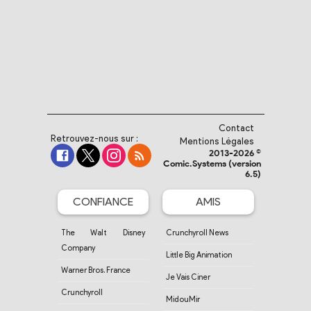
Contact
Retrouvez-nous sur :
Mentions Légales
2013-2026 ©
Comic.Systems (version
6.5)
CONFIANCE
AMIS
The Walt Disney
Crunchyroll News
Company
Little Big Animation
Warner Bros. France
Je Vais Ciner
Crunchyroll
MidouMir