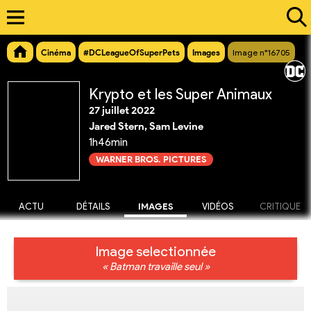
Cinéma
#DCLeagueOfSuperPets
Images
Image n°16705
Krypto et les Super Animaux
27 juillet 2022
Jared Stern, Sam Levine
1h46min
WARNER BROS. PICTURES
ACTU
DÉTAILS
IMAGES
VIDÉOS
CRITIQUE
Image selectionnée
« Batman travaille seul »