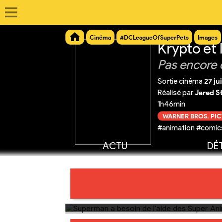
Cinéma
#DCLeagueOfSuperPets
Images
Krypto et
Pas encore 
Sortie cinéma
27 ju
Réalisé par
Jared S
1h46min
WARNER BROS. PI
#animation #comics
ACTU
DÉT