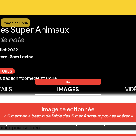
Image n°15684
 les Super Animaux
de note
illet 2022
tern, Sam Levine
CTURES
 #action #comedie #famille
149
AILS
IMAGES
VID
Image selectionnée
« Superman a besoin de l'aide des Super Animaux pour se libérer »
Superman a besoin de l'aide des Super Animaux pour se libérer