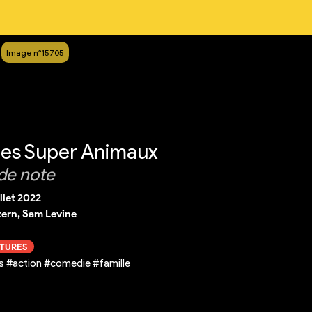
Image n°15705
 les Super Animaux
de note
illet 2022
tern, Sam Levine
CTURES
 #action #comedie #famille