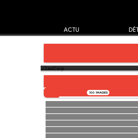
ACTU
DÉT
100
IMAGES