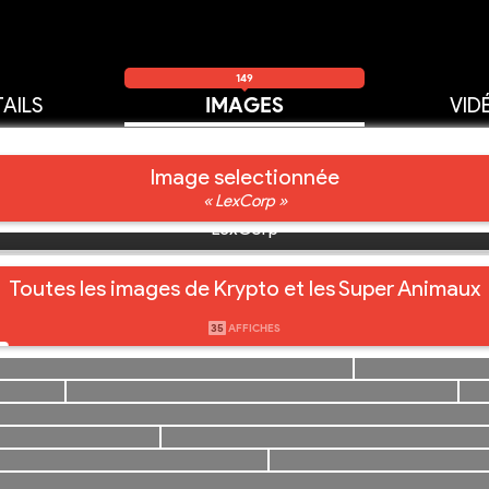
149
AILS
IMAGES
VID
Image selectionnée
« LexCorp »
LexCorp
Toutes les images de Krypto et les Super Animaux
35
AFFICHES