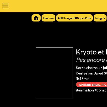
Cinéma
#DCLeagueOfSuperPets
Images
Krypto et
Pas encore 
Sortie cinéma
27 ju
Réalisé par
Jared S
1h46min
WARNER BROS. PI
#animation #comics