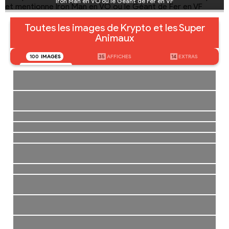
Iron Man en VO ou le Géant de Fer en VF
Toutes les images de Krypto et les Super
Animaux
100
IMAGES
35
AFFICHES
14
EXTRAS