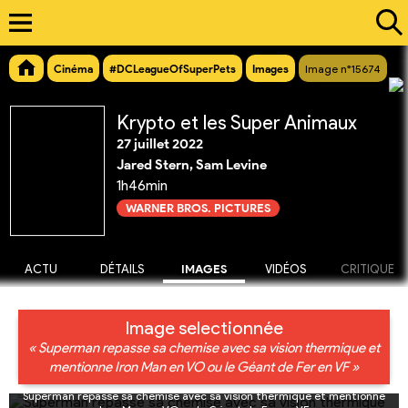
Cinéma
#DCLeagueOfSuperPets
Images
Image n°15674
Krypto et les Super Animaux
27 juillet 2022
Jared Stern, Sam Levine
1h46min
WARNER BROS. PICTURES
ACTU
DÉTAILS
IMAGES
VIDÉOS
CRITIQUE
Image selectionnée
« Superman repasse sa chemise avec sa vision thermique et
mentionne Iron Man en VO ou le Géant de Fer en VF »
Superman repasse sa chemise avec sa vision thermique et mentionne