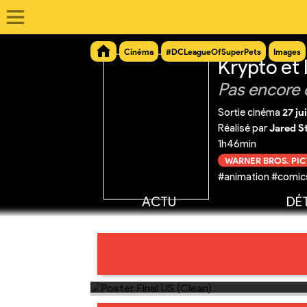
Cinéma
#DCLeagueOfSuperPets
Images
Krypto et
Pas encore 
Sortie cinéma
27 ju
Réalisé par
Jared S
1h46min
WARNER BROS. PI
#animation #comics
ACTU
DÉT