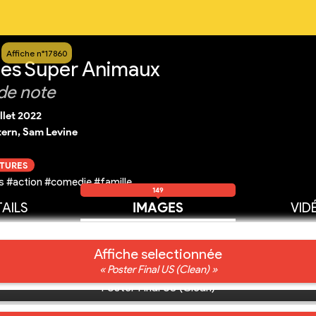
Affiche n°17860
 les Super Animaux
de note
illet 2022
tern, Sam Levine
CTURES
 #action #comedie #famille
149
AILS
IMAGES
VID
Affiche selectionnée
« Poster Final US (Clean) »
Poster Final US (Clean)