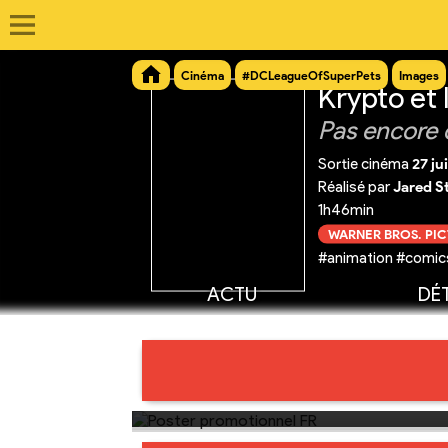
Cinéma
#DCLeagueOfSuperPets
Images
Krypto et
Pas encore 
Sortie cinéma
27 ju
Réalisé par
Jared S
1h46min
WARNER BROS. PI
#animation #comics
ACTU
DÉT