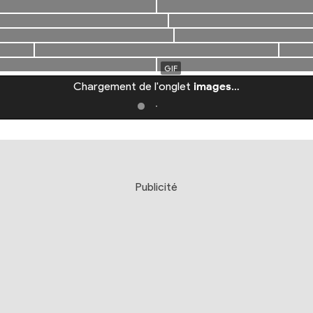
Chargement de l'onglet
images
…
Publicité