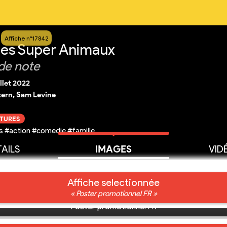
Affiche n°17842
 les Super Animaux
de note
illet 2022
tern, Sam Levine
CTURES
 #action #comedie #famille
AILS
IMAGES
VID
Affiche selectionnée
« Poster promotionnel FR »
Poster promotionnel FR