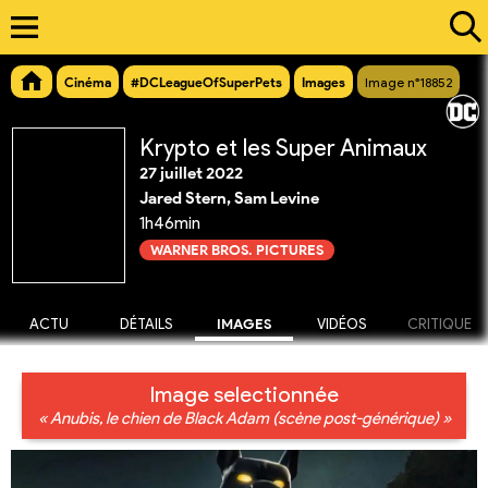
Cinéma
#DCLeagueOfSuperPets
Images
Image n°18852
Krypto et les Super Animaux
27 juillet 2022
Jared Stern, Sam Levine
1h46min
WARNER BROS. PICTURES
ACTU
DÉTAILS
IMAGES
VIDÉOS
CRITIQUE
Image selectionnée
« Anubis, le chien de Black Adam (scène post-générique) »