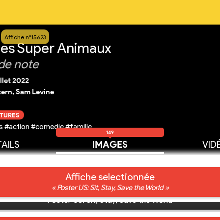
Affiche n°15623
 les Super Animaux
de note
illet 2022
tern, Sam Levine
CTURES
 #action #comedie #famille
149
AILS
IMAGES
VID
Affiche selectionnée
« Poster US: Sit, Stay, Save the World »
Poster US: Sit, Stay, Save the World