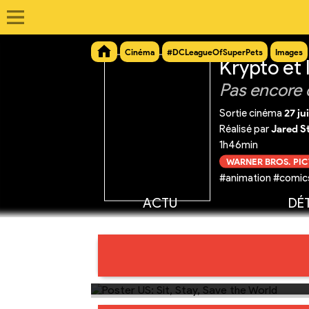
Cinéma
#DCLeagueOfSuperPets
Images
Krypto et
Pas encore 
Sortie cinéma
27 ju
Réalisé par
Jared S
1h46min
WARNER BROS. PI
#animation #comics
ACTU
DÉT