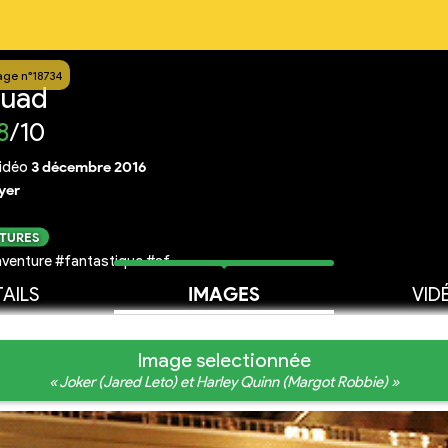
age n°18734
quad
8
/10
idéo
3 décembre 2016
yer
CTURES
venture #fantastique #sf
AILS
IMAGES
VID
Image selectionnée
« Joker (Jared Leto) et Harley Quinn (Margot Robbie) »