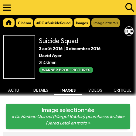
Cinéma
#DC #SuicideSquad
Images
Image n°18751
Suicide Squad
3 août 2016
|
3 décembre 2016
David Ayer
2h03min
WARNER BROS. PICTURES
ACTU
DÉTAILS
IMAGES
VIDÉOS
CRITIQUE
Image selectionnée
« Dr. Harleen Quinzel (Margot Robbie) pourchasse le Joker
(Jared Leto) en moto »