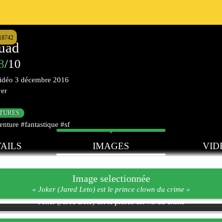
18742
uad
8
/10
idéo
3 décembre 2016
er
CTURES
nture #fantastique #sf
AILS
IMAGES
VID
Image selectionnée
« Joker (Jared Leto) est le prince clown du crime »
Joker (Jared Leto) est le prince clown du crime