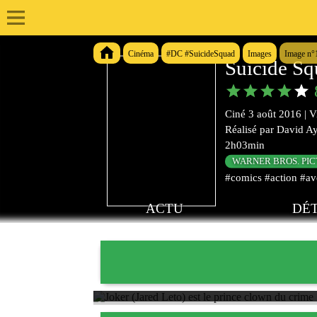
Cinéma
#DC #SuicideSquad
Images
Image n°
Suicide Sq
Ciné
3 août 2016
|
V
Réalisé par
David Ay
2h03min
WARNER BROS. PI
#comics #action #ave
ACTU
DÉT