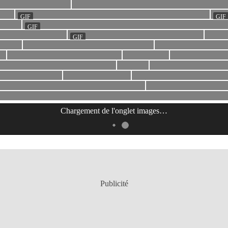
Chargement de l'onglet
images
…
Publicité