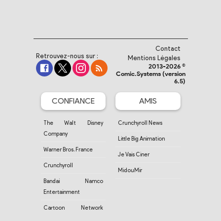
Contact
Retrouvez-nous sur :
Mentions Légales
2013-2026 ©
Comic.Systems (version
6.5)
CONFIANCE
AMIS
The Walt Disney
Crunchyroll News
Company
Little Big Animation
Warner Bros. France
Je Vais Ciner
Crunchyroll
MidouMir
Bandai Namco
Entertainment
Cartoon Network
France