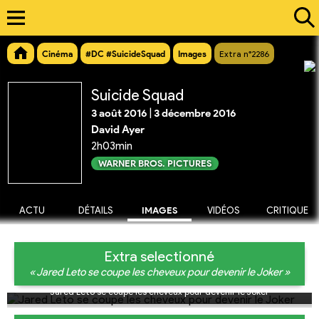
Cinéma
#DC #SuicideSquad
Images
Extra n°2286
Suicide Squad
3 août 2016
|
3 décembre 2016
David Ayer
2h03min
WARNER BROS. PICTURES
ACTU
DÉTAILS
IMAGES
VIDÉOS
CRITIQUE
Extra selectionné
« Jared Leto se coupe les cheveux pour devenir le Joker »
Jared Leto se coupe les cheveux pour devenir le Joker