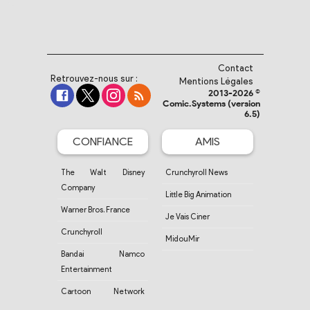
Contact
Retrouvez-nous sur :
Mentions Légales
2013-2026 ©
Comic.Systems (version
6.5)
CONFIANCE
AMIS
The Walt Disney
Crunchyroll News
Company
Little Big Animation
Warner Bros. France
Je Vais Ciner
Crunchyroll
MidouMir
Bandai Namco
Entertainment
Cartoon Network
France