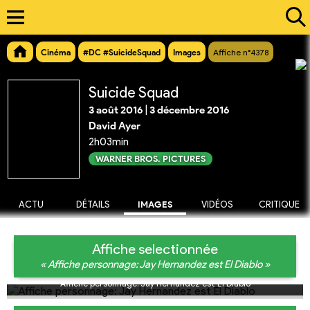
Cinéma
#DC #SuicideSquad
Images
Affiche n°4378
Suicide Squad
3 août 2016
|
3 décembre 2016
David Ayer
2h03min
WARNER BROS. PICTURES
ACTU
DÉTAILS
IMAGES
VIDÉOS
CRITIQUE
Affiche selectionnée
« Affiche personnage: Jay Hernandez est El Diablo »
Affiche personnage: Jay Hernandez est El Diablo