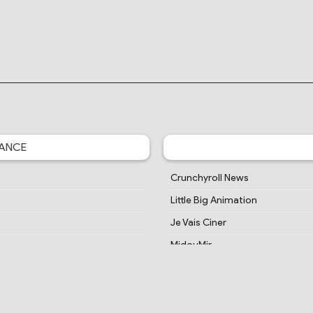
ANCE
Crunchyroll News
Little Big Animation
Je Vais Ciner
MidouMir