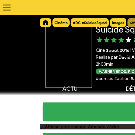
Cinéma
#DC #SuicideSquad
Images
Aff
Suicide S
Ciné
3 août 2016
|
V
Réalisé par
David A
2h03min
WARNER BROS. PI
#comics #action #a
ACTU
DÉT