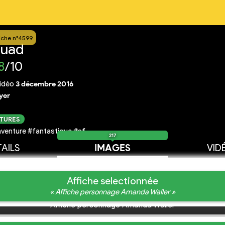
iche n°4599
quad
8
/10
idéo
3 décembre 2016
yer
CTURES
venture #fantastique #sf
217
AILS
IMAGES
VID
Affiche selectionnée
« Affiche personnage Amanda Waller »
Affiche personnage Amanda Waller