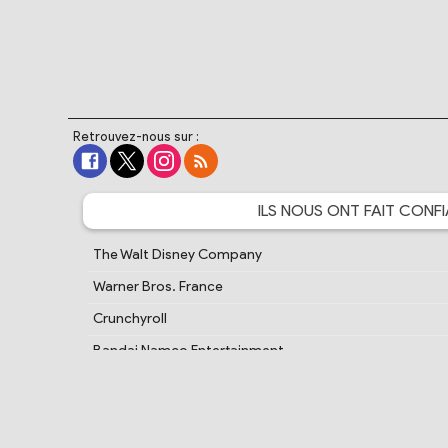
Retrouvez-nous sur :
ILS NOUS ONT FAIT
CONFI
The Walt Disney Company
Warner Bros. France
Crunchyroll
Bandai Namco Entertainment
Cartoon Network France
PlayStation France
Samsung