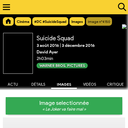
Cinéma
#DC #SuicideSquad
Images
Image n°4150
Suicide Squad
3 août 2016
|
3 décembre 2016
David Ayer
2h03min
WARNER BROS. PICTURES
ACTU
DÉTAILS
IMAGES
VIDÉOS
CRITIQUE
Image selectionnée
« Le Joker va faire mal »