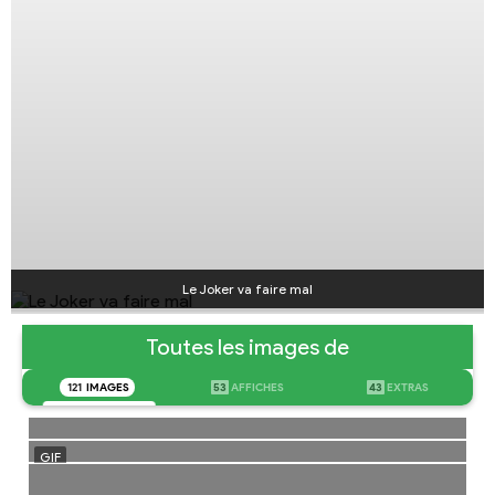
Le Joker va faire mal
Toutes les images de
121
IMAGES
53
AFFICHES
43
EXTRAS