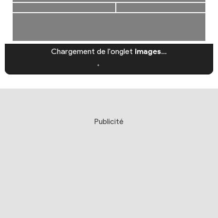
Chargement de l'onglet
images
…
Publicité