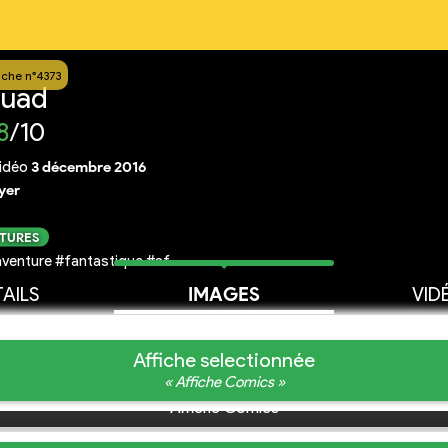
iche n°4373
quad
8
/10
idéo
3 décembre 2016
yer
CTURES
venture #fantastique #sf
AILS
IMAGES
VID
Affiche selectionnée
« Affiche Comics »
Affiche Comics