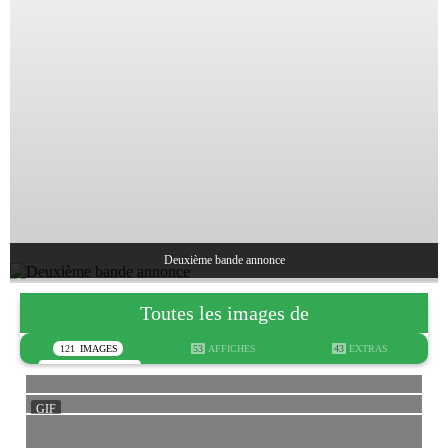
Deuxième bande annonce
Toutes les images de
121
IMAGES
53
AFFICHES
43
EXTRAS