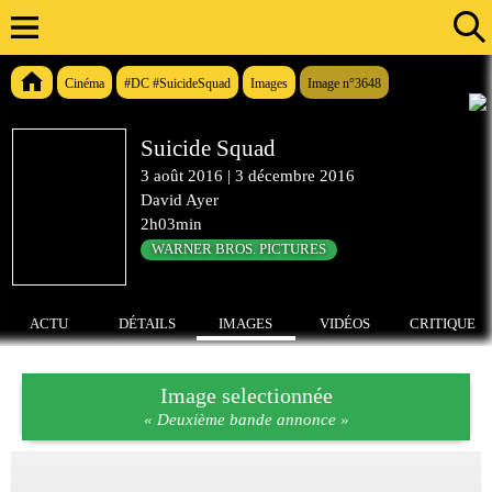
Cinéma
#DC #SuicideSquad
Images
Image n°3648
Suicide Squad
3 août 2016
|
3 décembre 2016
David Ayer
2h03min
WARNER BROS. PICTURES
ACTU
DÉTAILS
IMAGES
VIDÉOS
CRITIQUE
Image selectionnée
« Deuxième bande annonce »