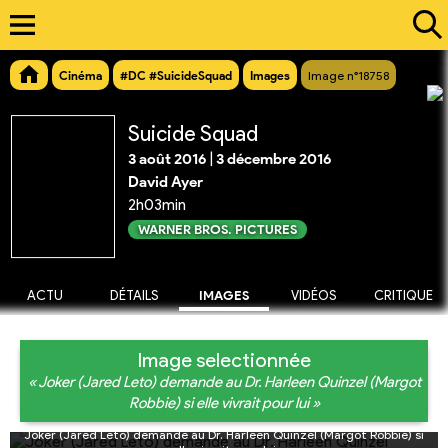
Cinéma
#DC #SuicideSquad
Images
Image n°18758
Suicide Squad
3 août 2016
|
3 décembre 2016
David Ayer
2h03min
WARNER BROS. PICTURES
ACTU
DÉTAILS
IMAGES
VIDÉOS
CRITIQUE
Image selectionnée
« Joker (Jared Leto) demande au Dr. Harleen Quinzel (Margot
Robbie) si elle vivrait pour lui »
Joker (Jared Leto) demande au Dr. Harleen Quinzel (Margot Robbie) si