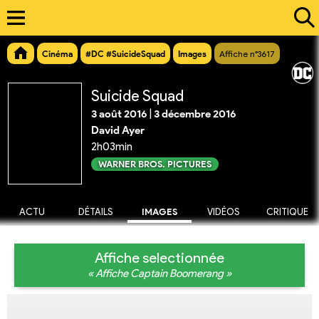
Cinéma
#DC #SuicideSquad
Images
Affiche n°3617
Suicide Squad
3 août 2016
|
3 décembre 2016
David Ayer
2h03min
WARNER BROS. PICTURES
ACTU
DÉTAILS
IMAGES
VIDÉOS
CRITIQUE
Affiche selectionnée
« Affiche Captain Boomerang »