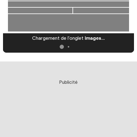
Chargement de l'onglet
images
…
Publicité