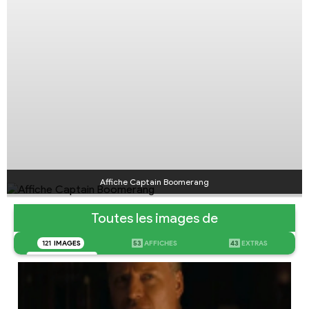
Affiche Captain Boomerang
Toutes les images de
121
IMAGES
53
AFFICHES
43
EXTRAS