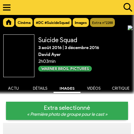
Cinéma
#DC #SuicideSquad
Images
Extra n°2288
Suicide Squad
3 août 2016
|
3 décembre 2016
David Ayer
2h03min
WARNER BROS. PICTURES
ACTU
DÉTAILS
IMAGES
VIDÉOS
CRITIQUE
Extra selectionné
« Première photo de groupe pour le cast »