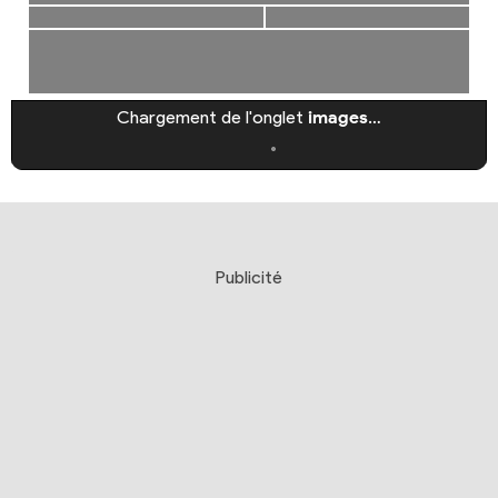
Chargement de l'onglet
images
…
Publicité