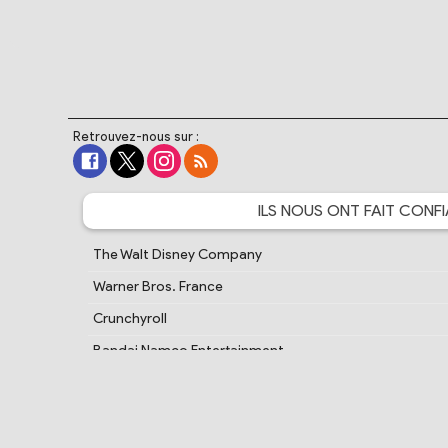
Retrouvez-nous sur :
ILS NOUS ONT FAIT
CONFI
The Walt Disney Company
Warner Bros. France
Crunchyroll
Bandai Namco Entertainment
Cartoon Network France
PlayStation France
Samsung