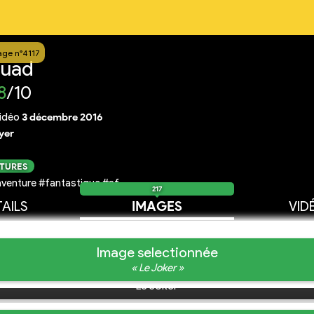
age n°4117
quad
8
/10
idéo
3 décembre 2016
yer
CTURES
venture #fantastique #sf
217
AILS
IMAGES
VID
Image selectionnée
« Le Joker »
Le Joker