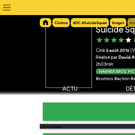
Cinéma
#DC #SuicideSquad
Images
Im
Suicide S
Ciné
3 août 2016
|
V
Réalisé par
David A
2h03min
WARNER BROS. PI
#comics #action #a
ACTU
DÉT