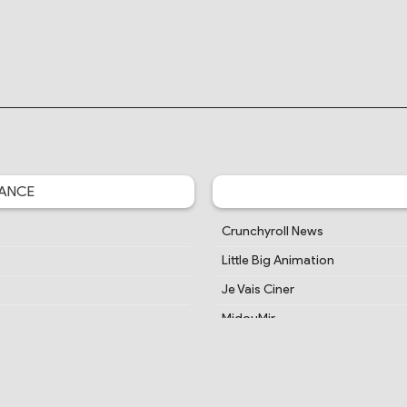
ANCE
Crunchyroll News
Little Big Animation
Je Vais Ciner
MidouMir