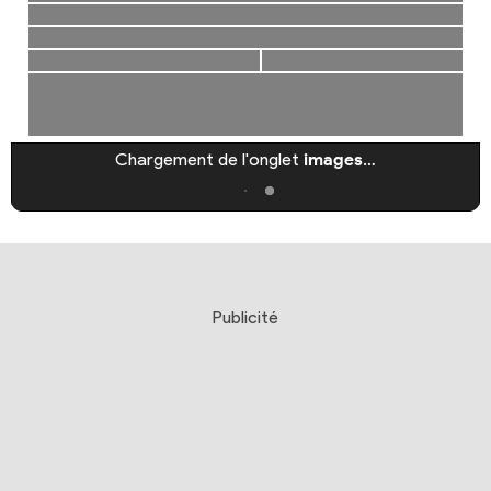
Chargement de l'onglet
images
…
Publicité