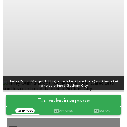
Harley Quinn (Margot Robbie) et le Joker (Jared Leto) sont les roi et
reine du crime à Gotham City
Toutes les images de
121
IMAGES
53
AFFICHES
43
EXTRAS