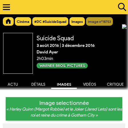
Cinéma
#DC #SuicideSquad
Images
Image n°18753
Suicide Squad
3 août 2016
|
3 décembre 2016
David Ayer
2h03min
WARNER BROS. PICTURES
ACTU
DÉTAILS
IMAGES
VIDÉOS
CRITIQUE
Image selectionnée
« Harley Quinn (Margot Robbie) et le Joker (Jared Leto) sont les
roi et reine du crime à Gotham City »