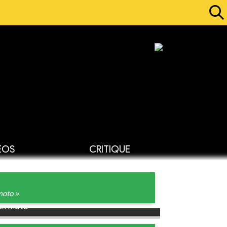
ÉOS
CRITIQUE
moto »
 en moto