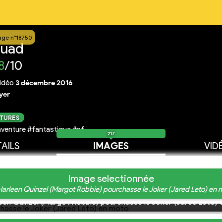
age n°18750
quad
8
/10
idéo
3 décembre 2016
yer
CTURES
venture #fantastique #sf
217
AILS
IMAGES
VID
Image selectionnée
 Harleen Quinzel (Margot Robbie) pourchasse le Joker (Jared Leto) en 
leen Quinzel (Margot Robbie) pourchasse le Joker (Jared Leto)