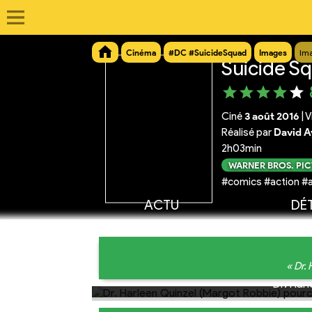
Cinéma
#DC #SuicideSquad
Images
Im
Suicide S
Ciné
3 août 2016
|
V
Réalisé par
David A
2h03min
WARNER BROS. PI
#comics #action #a
ACTU
DÉT
« Dr.
Dr. Har