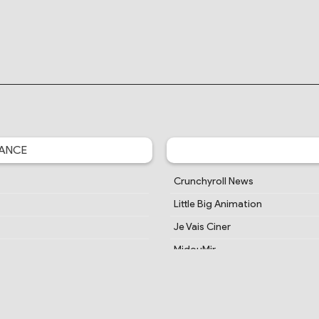
ANCE
Crunchyroll News
Little Big Animation
Je Vais Ciner
MidouMir