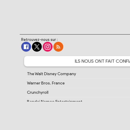
Retrouvez-nous sur :
ILS NOUS ONT FAIT
CONFI
The Walt Disney Company
Warner Bros. France
Crunchyroll
Bandai Namco Entertainment
Cartoon Network France
PlayStation France
Samsung