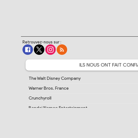
Retrouvez-nous sur :
ILS NOUS ONT FAIT
CONFI
The Walt Disney Company
Warner Bros. France
Crunchyroll
Bandai Namco Entertainment
Cartoon Network France
PlayStation France
Samsung