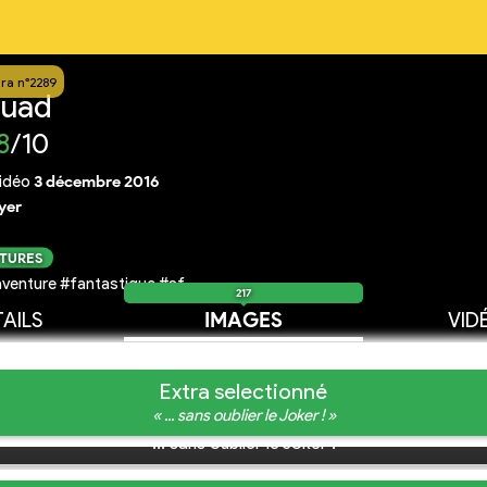
ra n°2289
quad
8
/10
idéo
3 décembre 2016
yer
CTURES
venture #fantastique #sf
217
AILS
IMAGES
VID
Extra selectionné
« ... sans oublier le Joker ! »
... sans oublier le Joker !