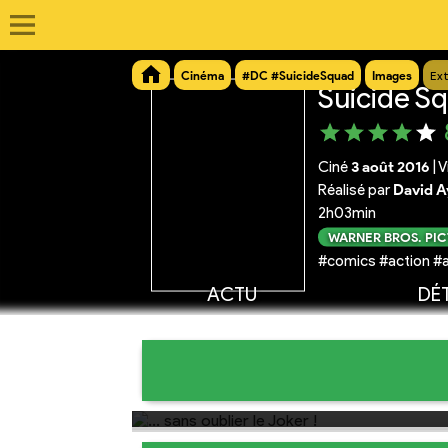
Cinéma
#DC #SuicideSquad
Images
Ext
Suicide S
Ciné
3 août 2016
|
V
Réalisé par
David A
2h03min
WARNER BROS. PI
#comics #action #a
ACTU
DÉT