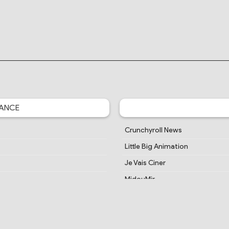
ANCE
Crunchyroll News
Little Big Animation
Je Vais Ciner
MidouMir