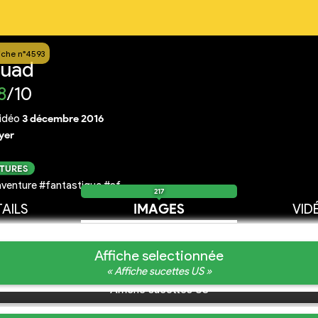
iche n°4593
quad
8
/10
idéo
3 décembre 2016
yer
CTURES
venture #fantastique #sf
217
AILS
IMAGES
VID
Affiche selectionnée
« Affiche sucettes US »
Affiche sucettes US