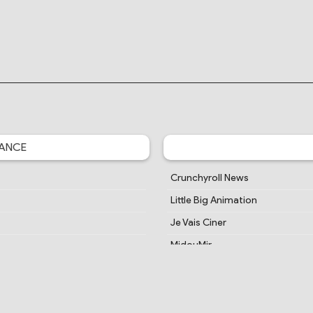
ANCE
Crunchyroll News
Little Big Animation
Je Vais Ciner
MidouMir