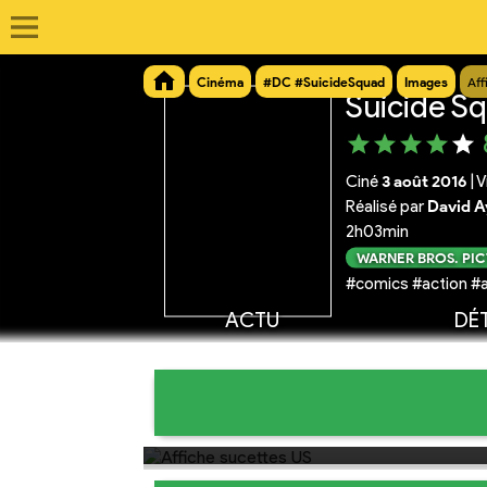
Cinéma
#DC #SuicideSquad
Images
Aff
Suicide S
Ciné
3 août 2016
|
V
Réalisé par
David A
2h03min
WARNER BROS. PI
#comics #action #a
ACTU
DÉT