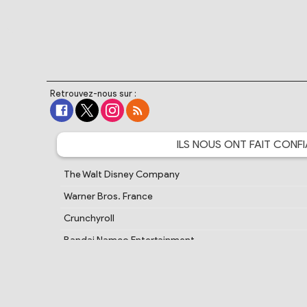
Retrouvez-nous sur :
ILS NOUS ONT FAIT
CONFI
The Walt Disney Company
Warner Bros. France
Crunchyroll
Bandai Namco Entertainment
Cartoon Network France
PlayStation France
Samsung