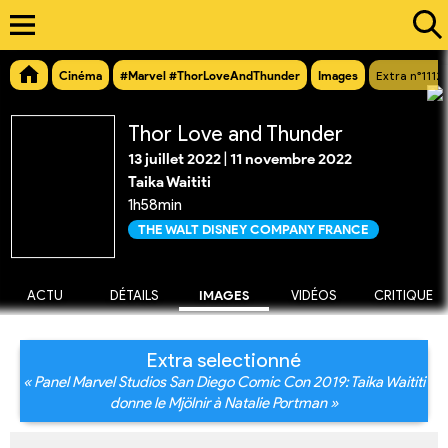
Cinéma
#Marvel #ThorLoveAndThunder
Images
Extra n°11122
Thor Love and Thunder
13 juillet 2022
|
11 novembre 2022
Taika Waititi
1h58min
THE WALT DISNEY COMPANY FRANCE
ACTU
DÉTAILS
IMAGES
VIDÉOS
CRITIQUE
Extra selectionné
« Panel Marvel Studios San Diego Comic Con 2019: Taika Waititi
donne le Mjölnir à Natalie Portman »