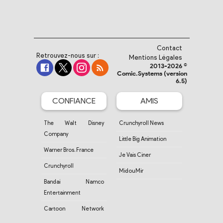
Contact
Retrouvez-nous sur :
Mentions Légales
2013-2026 ©
Comic.Systems (version
6.5)
CONFIANCE
AMIS
The Walt Disney
Crunchyroll News
Company
Little Big Animation
Warner Bros. France
Je Vais Ciner
Crunchyroll
MidouMir
Bandai Namco
Entertainment
Cartoon Network
France