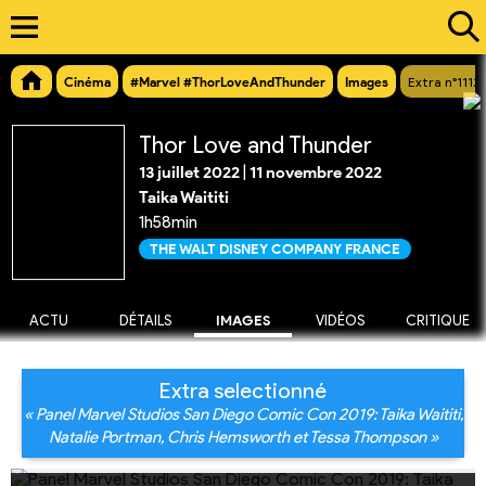
Cinéma
#Marvel #ThorLoveAndThunder
Images
Extra n°1112
Thor Love and Thunder
13 juillet 2022
|
11 novembre 2022
Taika Waititi
1h58min
THE WALT DISNEY COMPANY FRANCE
ACTU
DÉTAILS
IMAGES
VIDÉOS
CRITIQUE
Extra selectionné
« Panel Marvel Studios San Diego Comic Con 2019: Taika Waititi,
Natalie Portman, Chris Hemsworth et Tessa Thompson »