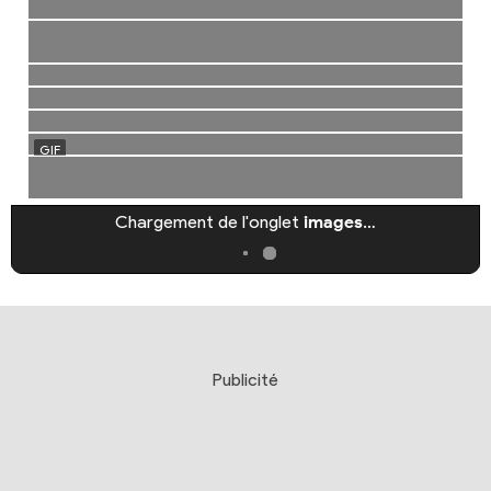
Chargement de l'onglet
images
…
Publicité