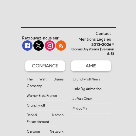
Contact
Retrouvez-nous sur :
Mentions Légales
2013-2026 ©
Comic.Systems (version
6.5)
CONFIANCE
AMIS
The Walt Disney
Crunchyroll News
Company
Little Big Animation
Warner Bros. France
Je Vais Ciner
Crunchyroll
MidouMir
Bandai Namco
Entertainment
Cartoon Network