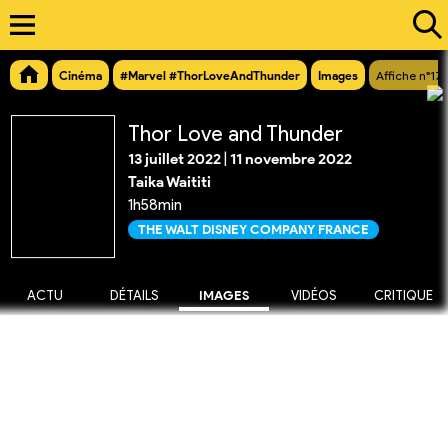
Cinéma
#Marvel #ThorLoveAndThunder
Images
Affiche n°179
Thor Love and Thunder
13 juillet 2022
|
11 novembre 2022
Taika Waititi
1h58min
THE WALT DISNEY COMPANY FRANCE
ACTU
DÉTAILS
IMAGES
VIDÉOS
CRITIQUE