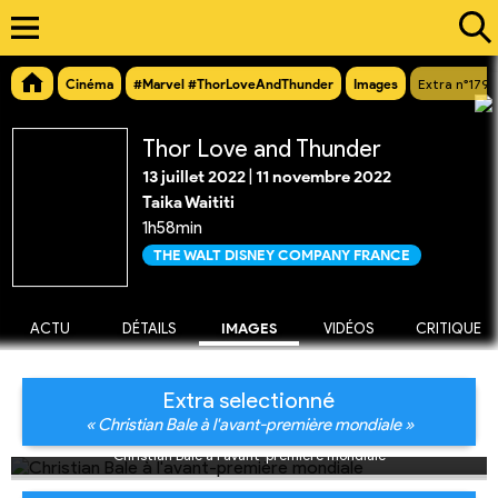
Cinéma
#Marvel #ThorLoveAndThunder
Images
Extra n°1791
Thor Love and Thunder
13 juillet 2022
|
11 novembre 2022
Taika Waititi
1h58min
THE WALT DISNEY COMPANY FRANCE
ACTU
DÉTAILS
IMAGES
VIDÉOS
CRITIQUE
Extra selectionné
« Christian Bale à l'avant-première mondiale »
Christian Bale à l'avant-première mondiale