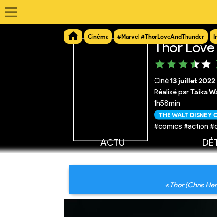
Cinéma
#Marvel #ThorLoveAndThunder
I
Thor Love
Ciné
13 juillet 2022
Réalisé par
Taika Wa
1h58min
THE WALT DISNEY
#comics #action #
ACTU
DÉT
« Thor (Chris He