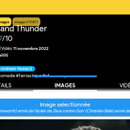
mages
Image n°17877
 and Thunder
7
/10
|
Vidéo
11 novembre 2022
ititi
 COMPANY FRANCE
comedie #fantastique #sf
AILS
IMAGES
VID
Image selectionnée
msworth) armé de l'éclair de Zeus contre Gorr (Christian Bale) armé d