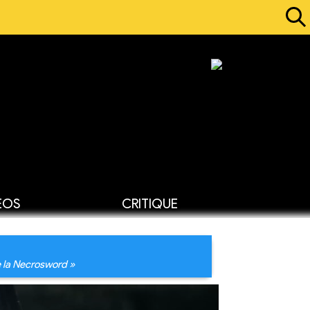
ÉOS
CRITIQUE
e la Necrosword »