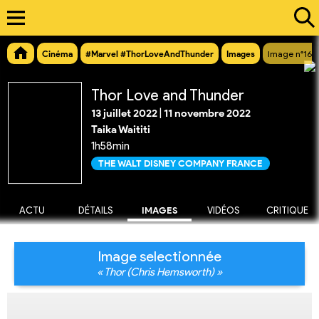
Cinéma
#Marvel #ThorLoveAndThunder
Images
Image n°169
Thor Love and Thunder
13 juillet 2022
|
11 novembre 2022
Taika Waititi
1h58min
THE WALT DISNEY COMPANY FRANCE
ACTU
DÉTAILS
IMAGES
VIDÉOS
CRITIQUE
Image selectionnée
« Thor (Chris Hemsworth) »